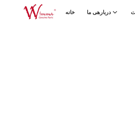
ت
دربارهی ما
خانه