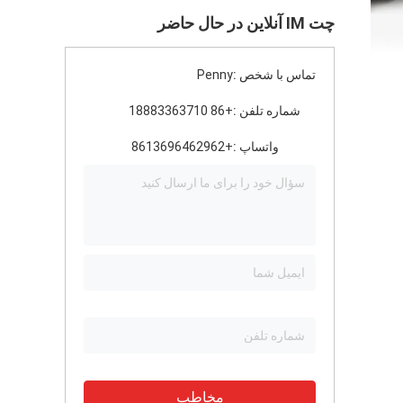
چت IM آنلاین در حال حاضر
تماس با شخص :
Penny
شماره تلفن :
+86 18883363710
واتساپ :
+8613696462962
مخاطب