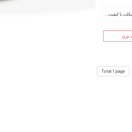
کیت زنجیر و چرخ زنجیر موتور سیکلت با کیفیت نصب مستقیم کارخانه برای CD70 Universal Motorcycle 420
 بزن
Total 1 page