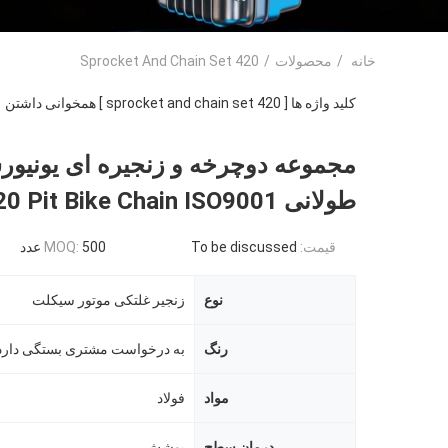
خانه
/
محصولات
/
420 Sprocket And Chain Set
کلید واژه ها [ 420 sprocket and chain set ] همخوانی داشتن
1
مجموعه دوچرخه و زنجیره ای یونیور
طولانی CD70 420 Pit Bike Chain ISO9001
قیمت:
To be discussed
500 عدد
MOQ:
نوع
زنجیر غلتکی موتور سیکلت
رنگ
به درخواست مشتری بستگی دارد
مواد
فولاد
درمان سطح
پوشش