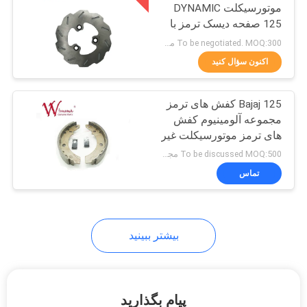
موتورسیکلت DYNAMIC
125 صفحه دیسک ترمز با
24
قیمت رقابتی
To be negotiated. MOQ:300 مجموعه برای سفارش مسیر برای تست کیفیت.
قطعات لوازم جانبی
اکنون سؤال کنید
موتور سیکلت
Bajaj 125 کفش های ترمز
مجموعه آلومینیوم کفش
های ترمز موتورسیکلت غیر
آزبست ISO9001
To be discussed MOQ:500 مجموعه
تماس
26
محصولات داغ بیشتر
بیشتر ببینید
پیام بگذارید