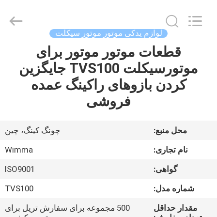
Chongqing
Litron
Spare
Parts
Co.,
لوازم یدکی موتور موتور سیکلت
Ltd..
All
قطعات موتور موتور برای
خونه
Rights
Reserved.
موتورسیکلت TVS100 جایگزین
محصولات
کردن بازوهای راکینگ عمده
فروشی
ویدیو
محل منبع:
چونگ کینگ، چین
درباره
نام تجاری:
Wimma
ما
گواهی:
ISO9001
تور
شماره مدل:
TVS100
کارخانه
مقدار حداقل
500 مجموعه برای سفارش تریل برای