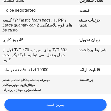
تعداد سفارش:
تست کیفیت.
کنترل
قیمت:
To be negotiated.
کیفیت
جزئیات بسته
1,PP Plastic foam bags .
1، PP کیسه
بندی:
های فوم پلاستیکی.
2.Large quantity can
be custo
اخبار
زمان تحویل:
45 روز کاری
درخواست
شرایط پرداخت:
30٪ T/T برای سپرده، 70٪ T/T قبل از
حمل و نقل، می توانیم با یکدیگر بحث
نقل قول
کنیم.
قابلیت ارائه:
10000 قطعه/قطعه در ماه.
نقشه
برجسته:
,
مجموعه ی دسته ی تکان دهنده ی عمده
سایت
,
مونتاژ بازوی موتورسیکلت
قطعات موتور، مونتاژ بازوی راک
سیاست
بهترین قیمت
حفظ