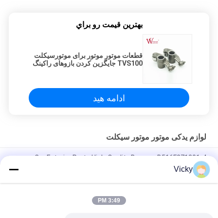
بهترين قيمت رو براي
قطعات موتور موتور برای موتورسیکلت
TVS100 جایگزین کردن بازوهای راکینگ
عمده فروشی
ادامه هید
لوازم یدکی موتور موتور سیکلت
Car Exterior Parts High-Quality Bumper B516F271301-4
CHANAN OSHAN​ Z6 Starry White
Vicky
موتور استارتر هوندا EX5 موتور موتور موتور قطعات یدکی ارزان عمده
فروشی با عملکرد بالا
3:49 PM
چراغ قوه موتورسیکلت برای CPR8EAIX-9