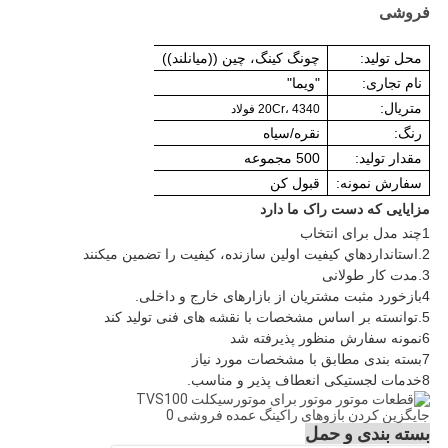
فروشی
محل تولید:
چونگ کینگ، چین ((میانلند))
نام تجاری:
"ویما"
متريال:
20Cr، 4340 فولاد
رنگ:
نقره/سیاه
مقدار تولید:
500 مجموعه
سفارش نمونه:
قبول کن
مزایایی که دست راک ما دارد
1چند مدل برای انتخاب
2.استانداردهاي کيفيت اولين سازنده، کيفيت را تضمين ميکنند
3.مدت کار طولانی
4بازخورد مثبت مشتریان از بازارهای خارج و داخلی.
5.توانسته بر اساس مشخصات با نقشه های فنی تولید کند
6نمونه سفارش منظور پذیرفته شد
7بسته بندی مطابق با مشخصات مورد نیاز
8خدمات لجستیکی انعطاف پذیر و مناسب.
بسته بندی و حمل