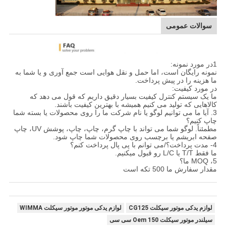
سوالات عمومی
1در مورد نمونه:
نمونه رایگان است، اما حمل و نقل هوایی است جمع آوری و یا شما به
ما هزینه را در پیش پرداخت.
در مورد کیفیت:
ما یک سیستم کنترل کیفیت بسیار دقیق داریم که قول می دهد که
کالاهایی که تولید می کنیم همیشه با بهترین کیفیت باشند.
3. آیا ما می توانیم لوگو یا نام شرکت ما را روی محصولات یا بسته شما
چاپ کنیم؟
مطمئناً. لوگو شما می تواند با چاپ گرم، چاپ، چاپ، پوشش UV، چاپ
صفحه ابریشم یا برچسب روی محصولات شما چاپ شود.
4- مدت پرداخت؟/می توانم با پی پال پرداخت کنم؟
ما فقط T/T یا L/C رو قبول میکنیم.
5، MOQ ما؟
مقدار سفارش ما 500 تکه است
لوازم یدکی موتور سیکلت CG125
لوازم یدکی موتور موتور سیکلت WIMMA
سیلندر موتور سیکلت Oem 150 سی سی