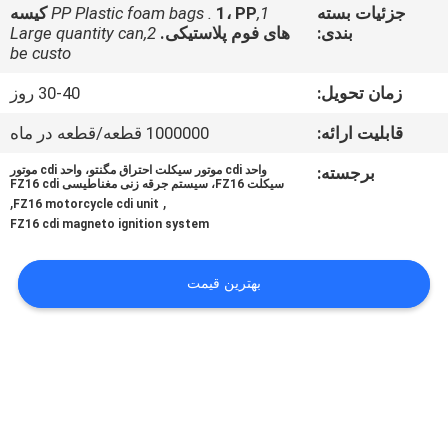
جزئیات بسته
1,PP Plastic foam bags .
1، PP کیسه
بندی:
های فوم پلاستیکی.
2,Large quantity can
کنترل
be custo
کیفیت
زمان تحویل:
30-40 روز
قابلیت ارائه:
1000000 قطعه/قطعه در ماه
اخبار
برجسته:
واحد cdi موتور سیکلت احتراق مگنتو، واحد cdi موتور
سیکلت FZ16، سیستم جرقه زنی مغناطیسی FZ16 cdi
درخواست
,
,
FZ16 motorcycle cdi unit
FZ16 cdi magneto ignition system
نقل قول
بهترین قیمت
نقشه
سایت
سیاست
حفظ