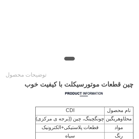
حریم
خصوصی
توضیحات محصول
چین قطعات موتورسیکلت با کیفیت خوب
نام محصول
CDI
محل
اوه
ریگین
چونگچینگ، چین ((برجه ی مرکزی)
مواد
قطعات پلاستیکی+الکترونیک
رنگ
سیاه