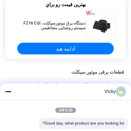
بهترين قيمت رو براي
دستگاه برق موتورسیکلت، FZ16 Cdi
سیستم روشنایی مغناطیس
ادامه هید
قطعات برقی موتور سیکلت
موتورسیکلت قطعات الکتریکی موتورسیکلت الکتریکی
Vicky
کنتاکتور رله موتورسیکلت برقی Kriss 100 برای خریداران B2B
عملکرد خوب مرد 6.3mm
6:29 AM
رله سوئیچینگ الکتریکی موتورسیکلت برای پین اتصال نر NOUVO نوع
12V
Good day, what product are you looking for?