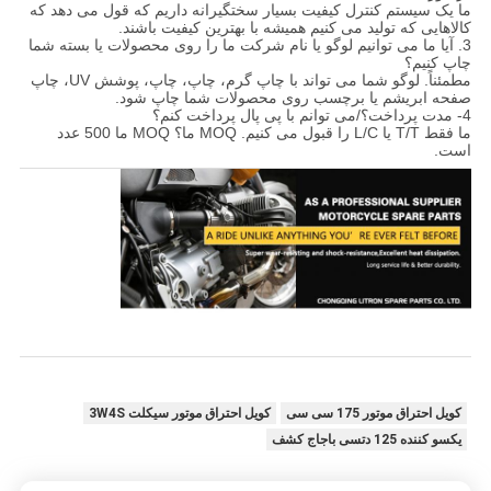
ما یک سیستم کنترل کیفیت بسیار سختگیرانه داریم که قول می دهد که
کالاهایی که تولید می کنیم همیشه با بهترین کیفیت باشند.
3. آیا ما می توانیم لوگو یا نام شرکت ما را روی محصولات یا بسته شما
چاپ کنیم؟
مطمئناً. لوگو شما می تواند با چاپ گرم، چاپ، چاپ، پوشش UV، چاپ
صفحه ابریشم یا برچسب روی محصولات شما چاپ شود.
4- مدت پرداخت؟/می توانم با پی پال پرداخت کنم؟
ما فقط T/T یا L/C را قبول می کنیم. MOQ ما؟ MOQ ما 500 عدد
است.
کویل احتراق موتور 175 سی سی
کویل احتراق موتور سیکلت 3W4S
یکسو کننده 125 دتسی باجاج کشف