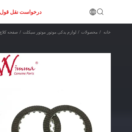
درخواست نقل قول
خانه
/
محصولات
/
لوازم یدکی موتور موتور سیکلت
/
صفحه کلاچ موتورسیکلت CD70 ق