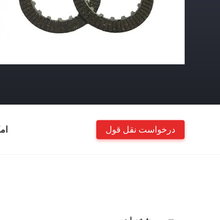
درخواست نقل قول
ام