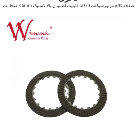
صفحه کلاچ موتورسیکلت CD70 قابلیت اطمینان بالا لاستیک 3.5mm ضخامت