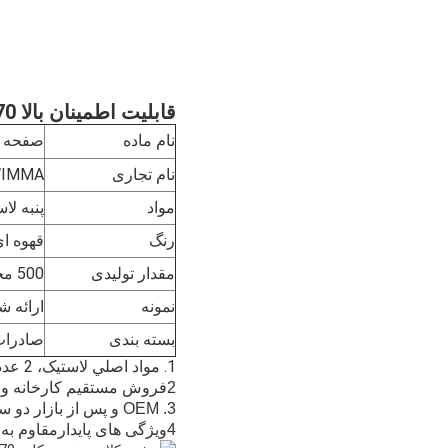
قابلیت اطمینان بالا CD70 قطعات کلاچ موتورسیکلت لاستیکی کورک 3.5mm ضخامت
نام ماده
صفحه کلا
نام تجاری
IMMA
مواد
پنبه لا
رنگ
قهوه ای
مقدار تولیدی
500 مجموعه
نمونه
ارائه ش
بسته بندی
صادرات 
1. مواد اصلي لاستیک، 2 عدد در هر مجموعه، ضخامت 3.5 ميلي متر
2فروش مستقیم کارخانه و قیمت رقابتی
3. OEM و پس از بازار دو سطح کیفیت برای انتخاب.
4ویژگی های پایدار
مقاوم به