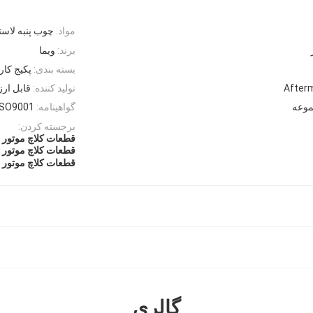
مواد:
چوب پنبه لاس
برند:
ویما
بسته بندی:
پکیج کار
تولید کننده:
قابل ارز
گواهینامه:
ISO9001
برجسته کردن:
قطعات کلاچ موتور سی
قطعات کلاچ موتور سیکلت 
قطعات کلاچ موتور 
گالری