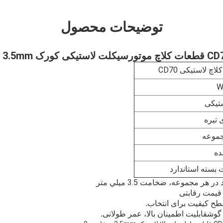
توضیحات محصول
چ لاستیکی CD70
W
ستیکی
 تیره
ده
بسته استاندارد
 گوش
قابلیت اطمینان بالا، عمر طولانی.