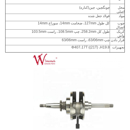
محل
چونگچین، چین
(کناره)
اصلی
مواد
فولاد جعل شده
چوب
کل طول 127mm، ضخامت 14mm، سوراخ 14mm
اتصال
کریک
طول کل 258.2mm، چپ 108.5mm، راست 103.5mm
واش
قرار دادن
چپ 63/06mm، راست 63/06mm
تجهیزات
Φ407،17T ((21T) ،H19.8