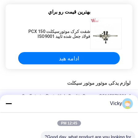
بهترين قيمت رو براي
شفت کرک موتورسیکلت PCX 150
فولاد جعل شده تایید ISO9001
ادامه هید
لوازم یدکی موتور موتور سیکلت
Car Exterior Parts High-Quality Bumper B516F271301-4
CHANAN OSHAN​ Z6 Starry White
Vicky
موتور استارتر هوندا EX5 موتور موتور موتور قطعات یدکی ارزان عمده
فروشی با عملکرد بالا
12:45 PM
چراغ قوه موتورسیکلت برای CPR8EAIX-9
Good day, what product are you looking for?