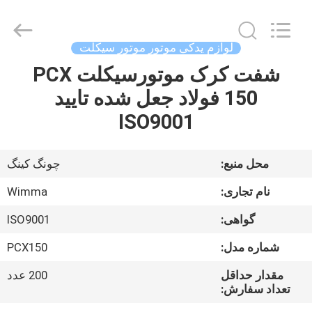
Chongqing
Litron
Spare
Parts
Co.,
لوازم یدکی موتور موتور سیکلت
Ltd..
All
شفت کرک موتورسیکلت PCX
خونه
Rights
Reserved.
150 فولاد جعل شده تایید
محصولات
ISO9001
ویدیو
محل منبع:
چونگ کینگ
نام تجاری:
Wimma
درباره
گواهی:
ISO9001
ما
شماره مدل:
PCX150
تور
مقدار حداقل
200 عدد
تعداد سفارش:
کارخانه