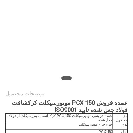
حریم
خصوصی
توضیحات محصول
عمده فروش PCX 150 موتورسیکلت کرکشافت
فولاد جعل شده تایید ISO9001
نام
عمده فروشی موتورسیکلت PCX 150 کرک آست موتورسیکلت از فولاد
محصول
جعل شده
نوع
چرخ چرخ موتورسیکلت
مدل
PCX150