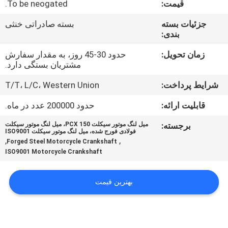
قیمت:
To be neogated.
کنترل
جزئیات بسته
بسته صادراتی خنثی
بندی:
کیفیت
زمان تحویل:
حدود 30-45 روز، به مقدار سفارش
مشتریان بستگی دارد.
اخبار
شرایط پرداخت:
T/T، L/C، Western Union
درخواست
قابلیت ارائه:
حدود 200000 عدد در ماه.
نقل قول
برجسته:
میل لنگ موتور سیکلت PCX 150، میل لنگ موتور سیکلت
فولادی فورج شده، میل لنگ موتور سیکلت ISO9001
,
,
Forged Steel Motorcycle Crankshaft
نقشه
ISO9001 Motorcycle Crankshaft
سایت
بهترین قیمت
سیاست
حفظ