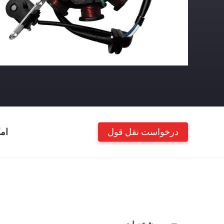
درخواست نقل قول
ام