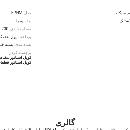
ور سیکلت
مدل:
KPHM
استیک
برند:
ویما
مقدار تولیدی:
200 ست
پرداخت:
پول نقد، TT، LC
بسته بندی:
بسته خن
برجسته کردن:
کویل استاتور مغناطی
کویل استاتور قطعا
گالری