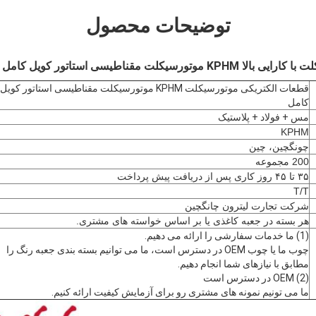
توضیحات محصول
یکلت مقناطیسی استاتور کویل کامل
قطعات الکتریکی موتورسیکلت KPHM موتورسیکلت مقناطیسی استاتور کویل
کامل
مس + فولاد + پلاستیک
KPHM
چونگچین، چین
200 مجموعه
۳۵ تا ۴۵ روز کاری پس از دریافت پیش پرداخت
T/T
شرکت تجارت لیترون چانگچین
هر بسته در جعبه کاغذی یا بر اساس خواسته های مشتری.
(1) ما خدمات سفارشی را ارائه می دهیم.
چوب ما یا چوب OEM در دسترس است، ما می توانیم بسته بندی جعبه رنگ را
مطابق با نیازهای شما انجام دهیم.
(2) OEM در دسترس است
ما می تونیم نمونه های مشتری رو برای آزمایش کیفیت ارائه کنیم.