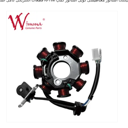
ستاتور مغناطیسی کویل استاتور کمپ KPHM قطعات الکتریکی کامل عملکرد بالا