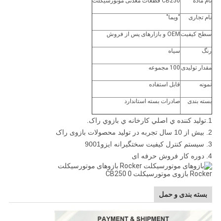
نام ماده
CB250 قطعات معدنی موتورسیکلت
نام تجاری
"ویما"
سطح کیفیت
OEM و بازارهای پس از فروش
رنگ
سیاه
مقدار تولیدی
100 مجموعه
نمونه
قابل استفاده
بسته بندی
صادرات بسته استاندارد
1.توليد کننده ي اصلي کارخانه ي بازوي راک.
2. بیش از 10 سال تجربه در تولید محصولات بازوی راک
3. سیستم کنترل کیفیت سختگیرانه ایزو9001
4. دوره کار فروش حرفه ای
بسته بندی و حمل