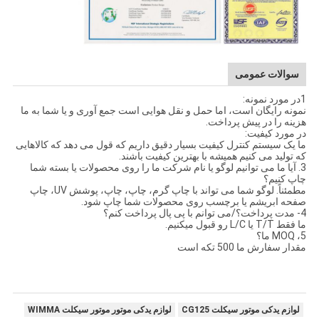
سوالات عمومی
1در مورد نمونه:
نمونه رایگان است، اما حمل و نقل هوایی است جمع آوری و یا شما به ما
هزینه را در پیش پرداخت.
در مورد کیفیت:
ما یک سیستم کنترل کیفیت بسیار دقیق داریم که قول می دهد که کالاهایی
که تولید می کنیم همیشه با بهترین کیفیت باشند.
3. آیا ما می توانیم لوگو یا نام شرکت ما را روی محصولات یا بسته شما
چاپ کنیم؟
مطمئناً. لوگو شما می تواند با چاپ گرم، چاپ، چاپ، پوشش UV، چاپ
صفحه ابریشم یا برچسب روی محصولات شما چاپ شود.
4- مدت پرداخت؟/می توانم با پی پال پرداخت کنم؟
ما فقط T/T یا L/C رو قبول میکنیم.
5، MOQ ما؟
مقدار سفارش ما 500 تکه است
لوازم یدکی موتور سیکلت CG125
لوازم یدکی موتور موتور سیکلت WIMMA