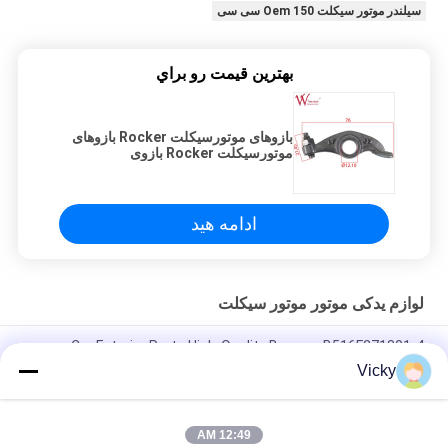
سیلندر موتور سیکلت Oem 150 سی سی
بهترين قيمت رو براي
بازوهای موتورسیکلت Rocker بازوهای
موتورسیکلت Rocker بازوی
موتورسیکلت CB250
ادامه هید
لوازم یدکی موتور موتور سیکلت
Car Exterior Parts High-Quality Bumper B516F271301-4
CHANAN OSHAN​ Z6 Starry White
Vicky
موتور استارتر هوندا EX5 موتور موتور موتور قطعات یدکی ارزان عمده
فروشی با عملکرد بالا
12:49 AM