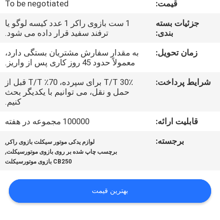
قیمت:
To be negotiated
کنترل
جزئیات بسته
1 ست بازوی راکر 1 عدد کیسه لوگو یا
بندی:
ترفند سفید قرار داده می شود.
کیفیت
زمان تحویل:
به مقدار سفارش مشتریان بستگی دارد،
معمولاً حدود 45 روز کاری پس از واریز.
اخبار
شرایط پرداخت:
30٪ T/T برای سپرده، 70٪ T/T قبل از
حمل و نقل، می توانیم با یکدیگر بحث
درخواست
کنیم.
نقل قول
قابلیت ارائه:
100000 مجموعه در هفته
برجسته:
,
لوازم یدکی موتور سیکلت بازوی راکر
نقشه
,
برچسب چاپ شده بر روی بازوی موتورسیکلت
CB250 بازوی موتورسیکلت
سایت
بهترین قیمت
سیاست
حفظ