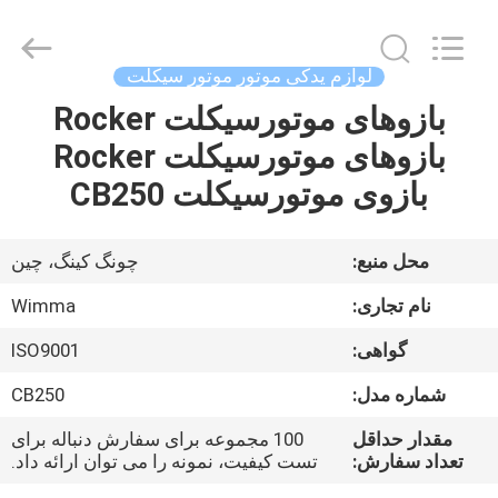
Chongqing
Litron
Spare
Parts
Co.,
لوازم یدکی موتور موتور سیکلت
Ltd..
All
بازوهای موتورسیکلت Rocker
خونه
Rights
Reserved.
بازوهای موتورسیکلت Rocker
محصولات
بازوی موتورسیکلت CB250
ویدیو
محل منبع:
چونگ کینگ، چین
نام تجاری:
Wimma
درباره
گواهی:
ISO9001
ما
شماره مدل:
CB250
تور
مقدار حداقل
100 مجموعه برای سفارش دنباله برای
تعداد سفارش:
تست کیفیت، نمونه را می توان ارائه داد.
کارخانه